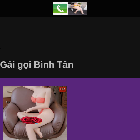
.
.
Gái gọi Bình Tân
HD