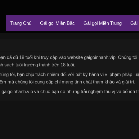
Trang Chủ
Gái gọi Miền Bắc
Gái gọi Miền Trung
Gái
ạn đã đủ 18 tuổi khi truy cập vào website gaigoinhanh.vip. Chúng tôi
nh sách tuổi trưởng thành trên 18 tuổi.
úng tôi, bạn chịu trách nhiệm đối với bất kỳ hành vi vi phạm pháp lu
ệm mà chúng tôi cung cấp chỉ mang tính chất tham khảo và giải trí.
gaigoinhanh.vip và chúc bạn có những trải nghiệm thú vị và bổ ích tr