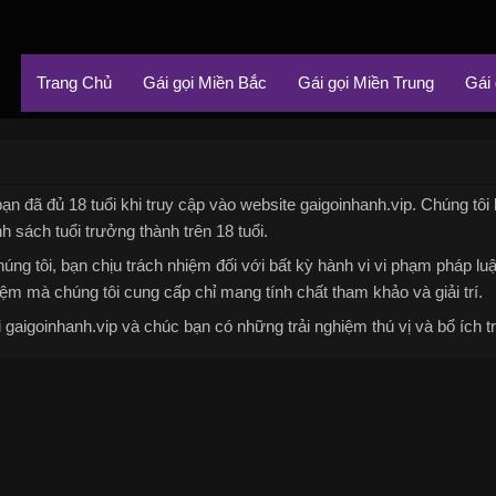
Trang Chủ
Gái gọi Miền Bắc
Gái gọi Miền Trung
Gái
ạn đã đủ 18 tuổi khi truy cập vào website gaigoinhanh.vip. Chúng tôi
nh sách tuổi trưởng thành trên 18 tuổi.
úng tôi, bạn chịu trách nhiệm đối với bất kỳ hành vi vi phạm pháp lu
ệm mà chúng tôi cung cấp chỉ mang tính chất tham khảo và giải trí.
gaigoinhanh.vip và chúc bạn có những trải nghiệm thú vị và bổ ích tr