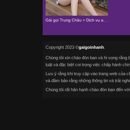
Gái gọi Trung Châu + Dịch vụ an toàn, kín đáo, chất lượng hàng đầu hiện nay
Copyright 2023 ©
gaigoinhanh
.
Chúng tôi xin chào đón bạn và hi vọng rằng b
luật và đặc biệt coi trọng việc chấp hành chí
Lưu ý rằng khi truy cập vào trang web của ch
và đảm bảo rằng những thông tin và trải nghi
Chúng tôi rất hân hạnh chào đón bạn đến với 