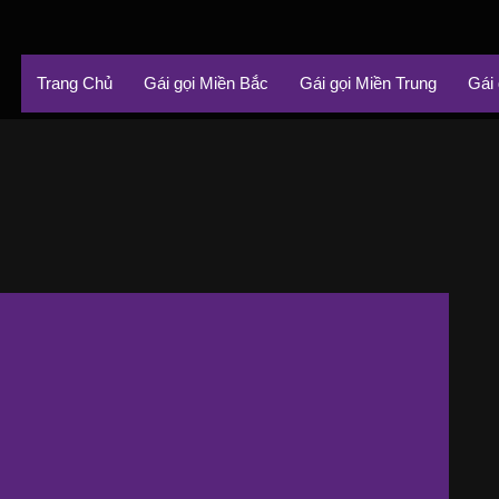
Trang Chủ
Gái gọi Miền Bắc
Gái gọi Miền Trung
Gái