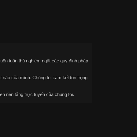
 luôn tuân thủ nghiêm ngặt các quy định pháp
ật nào của mình. Chúng tôi cam kết tôn trọng
ên nền tảng trực tuyến của chúng tôi.