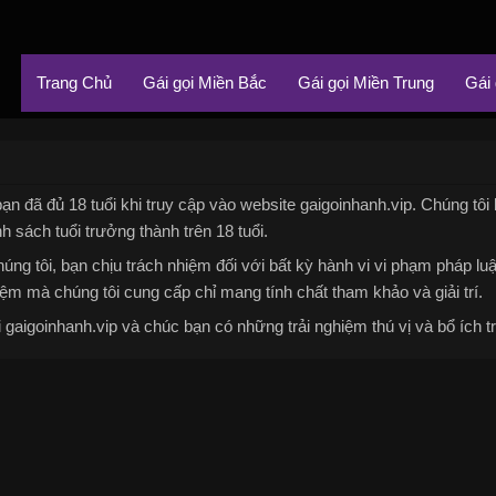
Trang Chủ
Gái gọi Miền Bắc
Gái gọi Miền Trung
Gái
ạn đã đủ 18 tuổi khi truy cập vào website gaigoinhanh.vip. Chúng tôi
nh sách tuổi trưởng thành trên 18 tuổi.
úng tôi, bạn chịu trách nhiệm đối với bất kỳ hành vi vi phạm pháp lu
ệm mà chúng tôi cung cấp chỉ mang tính chất tham khảo và giải trí.
gaigoinhanh.vip và chúc bạn có những trải nghiệm thú vị và bổ ích tr