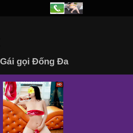
.
.
Gái gọi Đống Đa
HD