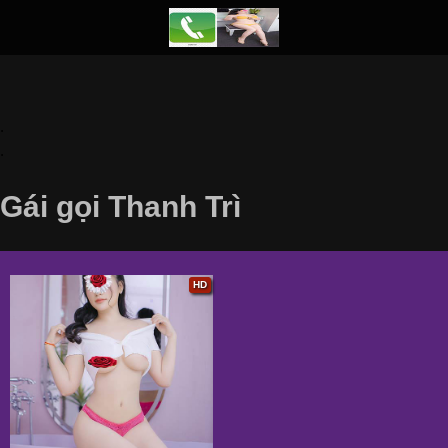
.
.
Gái gọi Thanh Trì
HD