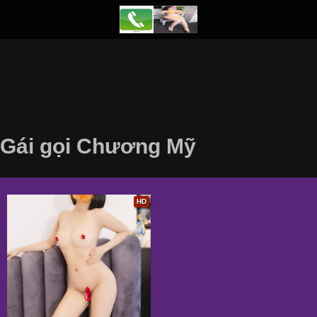
.
.
Gái gọi Chương Mỹ
HD