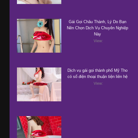
Gái Gọi Châu Thành, Lý Do Bạn
Nên Chọn Dịch Vụ Chuyên Nghiệp
Này
View:
Dịch vụ gái gọi thành phố Mỹ Tho
có số điện thoại thuận tiện liên hệ
View: