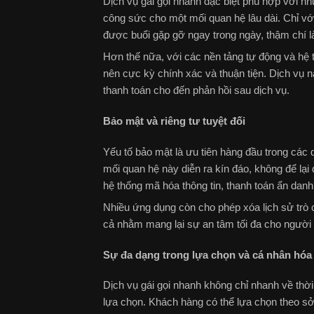
Dịch vụ gái gọi nhanh đặc biệt phù hợp với n
công sức cho một mối quan hệ lâu dài. Chỉ vớ
được buổi gặp gỡ ngay trong ngày, thậm chí là
Hơn thế nữa, với các nền tảng tự động và hệ t
nên cực kỳ chính xác và thuận tiện. Dịch vụ n
thanh toán cho đến phản hồi sau dịch vụ.
Bảo mật và riêng tư tuyệt đối
Yếu tố bảo mật là ưu tiên hàng đầu trong các
mối quan hệ này diễn ra kín đáo, không để lại
hệ thống mã hóa thông tin, thanh toán ẩn danh
Nhiều ứng dụng còn cho phép xóa lịch sử trò
cả nhằm mang lại sự an tâm tối đa cho người 
Sự đa dạng trong lựa chọn và cá nhân hóa
Dịch vụ gái gọi nhanh không chỉ nhanh về thời
lựa chọn. Khách hàng có thể lựa chọn theo sở 