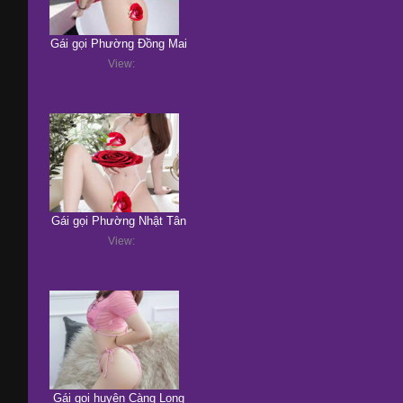
Gái gọi Phường Đồng Mai
View:
Gái gọi Phường Nhật Tân
View:
Gái gọi huyện Càng Long