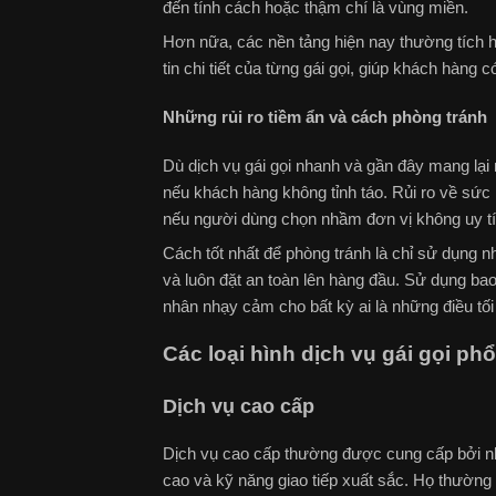
đến tính cách hoặc thậm chí là vùng miền.
Hơn nữa, các nền tảng hiện nay thường tích 
tin chi tiết của từng gái gọi, giúp khách hàng 
Những rủi ro tiềm ẩn và cách phòng tránh
Dù dịch vụ gái gọi nhanh và gần đây mang lại 
nếu khách hàng không tỉnh táo. Rủi ro về sức 
nếu người dùng chọn nhầm đơn vị không uy tín
Cách tốt nhất để phòng tránh là chỉ sử dụng 
và luôn đặt an toàn lên hàng đầu. Sử dụng bao 
nhân nhạy cảm cho bất kỳ ai là những điều tối
Các loại hình dịch vụ gái gọi phổ
Dịch vụ cao cấp
Dịch vụ cao cấp thường được cung cấp bởi nhữ
cao và kỹ năng giao tiếp xuất sắc. Họ thường