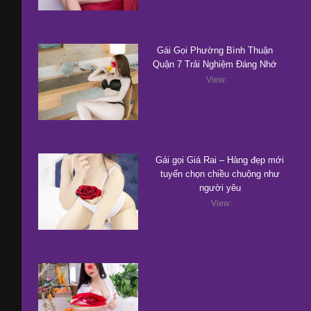
Gái Gọi Phường Bình Thuận
Quận 7 Trải Nghiệm Đáng Nhớ
View:
Gái gọi Giá Rai – Hàng đẹp mới
tuyển chọn chiều chuộng như
người yêu
View: