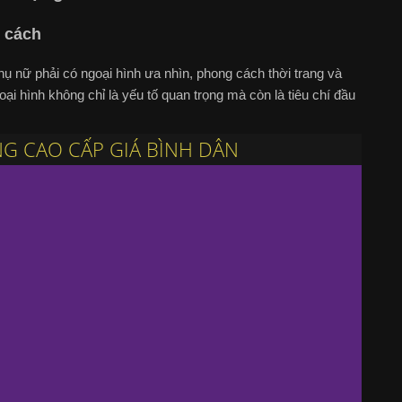
g cách
phụ nữ phải có ngoại hình ưa nhìn, phong cách thời trang và
ại hình không chỉ là yếu tố quan trọng mà còn là tiêu chí đầu
NG CAO CẤP GIÁ BÌNH DÂN