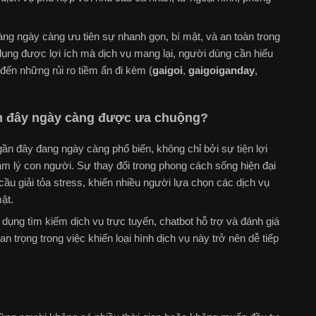
ng ngày càng ưu tiên sự nhanh gọn, bí mật, và an toàn trong
dụng được lợi ích mà dịch vụ mang lại, người dùng cần hiểu
 đến những rủi ro tiềm ẩn đi kèm (
gaigoi
,
gaigoiganday
,
gần đây ngày càng được ưa chuộng?
gần đây đang ngày càng phổ biến, không chỉ bởi sự tiện lợi
âm lý con người. Sự thay đổi trong phong cách sống hiện đại
cầu giải tỏa stress, khiến nhiều người lựa chọn các dịch vụ
ật.
dụng tìm kiếm dịch vụ trực tuyến, chatbot hỗ trợ và đánh giá
 trọng trong việc khiến loại hình dịch vụ này trở nên dễ tiếp