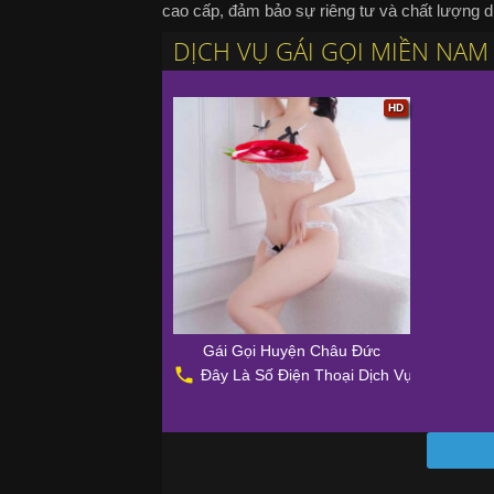
cao cấp, đảm bảo sự riêng tư và chất lượng d
DỊCH VỤ GÁI GỌI MIỀN NAM
HD
Gái Gọi Huyện Châu Đức
phone
Đây Là Số Điện Thoại Dịch Vụ Gái Gọi C