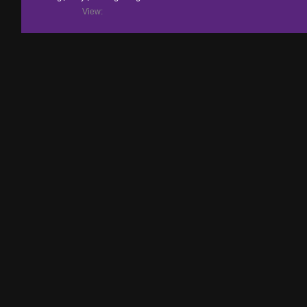
View: