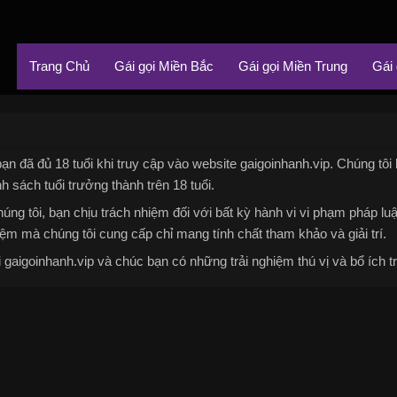
Trang Chủ
Gái gọi Miền Bắc
Gái gọi Miền Trung
Gái
ạn đã đủ 18 tuổi khi truy cập vào website gaigoinhanh.vip. Chúng tôi
nh sách tuổi trưởng thành trên 18 tuổi.
úng tôi, bạn chịu trách nhiệm đối với bất kỳ hành vi vi phạm pháp lu
ệm mà chúng tôi cung cấp chỉ mang tính chất tham khảo và giải trí.
gaigoinhanh.vip và chúc bạn có những trải nghiệm thú vị và bổ ích tr