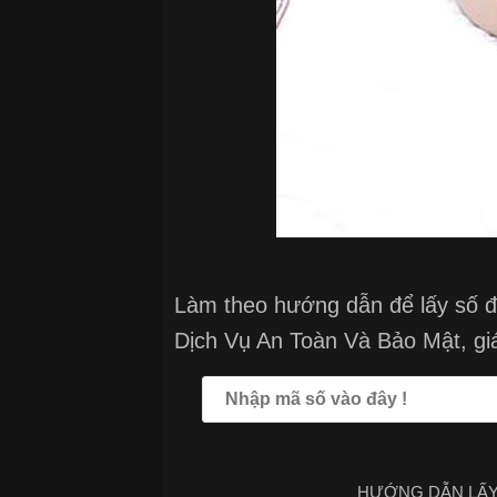
Làm theo hướng dẫn để lấy số đ
Dịch Vụ An Toàn Và Bảo Mật, giá
HƯỚNG DẪN LẤY 