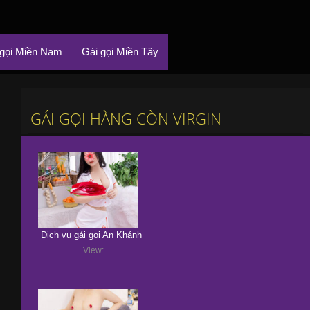
 gọi Miền Nam
Gái gọi Miền Tây
GÁI GỌI HÀNG CÒN VIRGIN
Dịch vụ gái gọi An Khánh
View: