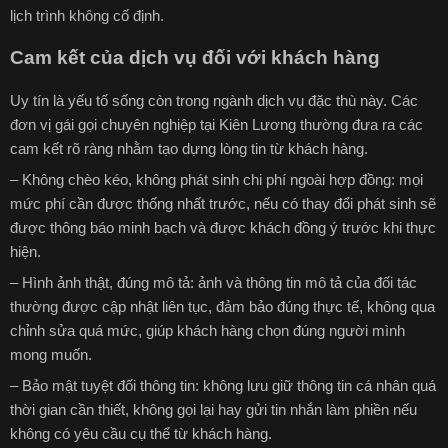
lịch trình không cố định.
Cam kết của dịch vụ đối với khách hàng
Uy tín là yếu tố sống còn trong ngành dịch vụ đặc thù này. Các
đơn vị gái gọi chuyên nghiệp tại Kiên Lương thường đưa ra các
cam kết rõ ràng nhằm tạo dựng lòng tin từ khách hàng.
– Không chèo kéo, không phát sinh chi phí ngoài hợp đồng: mọi
mức phí cần được thống nhất trước, nếu có thay đổi phát sinh sẽ
được thông báo minh bạch và được khách đồng ý trước khi thực
hiện.
– Hình ảnh thật, đúng mô tả: ảnh và thông tin mô tả của đối tác
thường được cập nhật liên tục, đảm bảo đúng thực tế, không qua
chỉnh sửa quá mức, giúp khách hàng chọn đúng người mình
mong muốn.
– Bảo mật tuyệt đối thông tin: không lưu giữ thông tin cá nhân quá
thời gian cần thiết, không gọi lại hay gửi tin nhắn làm phiền nếu
không có yêu cầu cụ thể từ khách hàng.