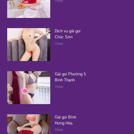
View:
Dịch vụ gái gọi
Chúc Sơn
View:
Gái gọi Phường 5
Bình Thạnh
View:
Gái gọi Bình
Hưng Hòa
View: