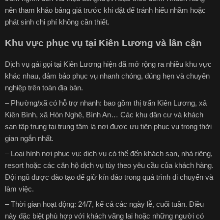
nên tham khảo bảng giá trước khi đặt để tránh hiểu nhầm hoặc
phát sinh chi phí không cần thiết.
Khu vực phục vụ tại Kiên Lương và lân cận
Dịch vụ gái gọi tại Kiên Lương hiện đã mở rộng ra nhiều khu vực
khác nhau, đảm bảo phục vụ nhanh chóng, đúng hẹn và chuyên
nghiệp trên toàn địa bàn.
– Phường/xã có hỗ trợ nhanh: bao gồm thị trấn Kiên Lương, xã
Kiên Bình, xã Hòn Nghệ, Bình An… Các khu dân cư và khách
sạn tập trung tại trung tâm là nơi được ưu tiên phục vụ trong thời
gian ngắn nhất.
– Loại hình nơi phục vụ: dịch vụ có thể đến khách sạn, nhà riêng,
resort hoặc các căn hộ dịch vụ tùy theo yêu cầu của khách hàng.
Đội ngũ được đào tạo để giữ kín đáo trong quá trình di chuyển và
làm việc.
– Thời gian hoạt động: 24/7, kể cả các ngày lễ, cuối tuần. Điều
này đặc biệt phù hợp với khách vãng lai hoặc những người có