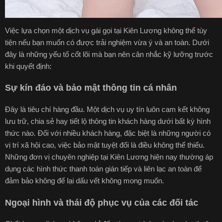
Việc lựa chọn một dịch vụ gái gọi tại Kiên Lương không thể tùy
tiện nếu bạn muốn có được trải nghiệm vừa ý và an toàn. Dưới
đây là những yếu tố cốt lõi mà bạn nên cân nhắc kỹ lưỡng trước
khi quyết định:
Sự kín đáo và bảo mật thông tin cá nhân
Đây là tiêu chí hàng đầu. Một dịch vụ uy tín luôn cam kết không
lưu trữ, chia sẻ hay tiết lộ thông tin khách hàng dưới bất kỳ hình
thức nào. Đối với nhiều khách hàng, đặc biệt là những người có
vị trí xã hội cao, việc bảo mật tuyệt đối là điều không thể thiếu.
Những đơn vị chuyên nghiệp tại Kiên Lương hiện nay thường áp
dụng các hình thức thanh toán gián tiếp và liên lạc an toàn để
đảm bảo không để lại dấu vết không mong muốn.
Ngoại hình và thái độ phục vụ của các đối tác