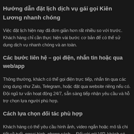
Hướng dẫn đặt lịch dịch vụ gái gọi Kiên
Lương nhanh chóng
Việc đặt lịch hiện nay đã đơn giản hơn rất nhiều so với trước.
Khách hàng chỉ cần thực hiện vài bước cơ bản để có thể sử
dụng dịch vụ nhanh chóng và an toàn.
Các bước liên hệ – gọi điện, nhắn tin hoặc qua
web/app
Thông thường, khách có thể gọi điện trực tiếp, nhắn tin qua các
ứng dụng như Zalo, Telegram, hoặc đặt qua website riêng nếu có.
Đội ngũ tư vấn hoạt động 24/7, sẵn sàng tiếp nhận yêu cầu và hỗ
trợ chọn lựa người phù hợp.
Cách lựa chọn đối tác phù hợp
Khách hàng có thể yêu cầu hình ảnh, video ngắn hoặc mô tả chi
tiết về tuổi, ngoại hình, phong cách… Đối với gói VIP, khách có