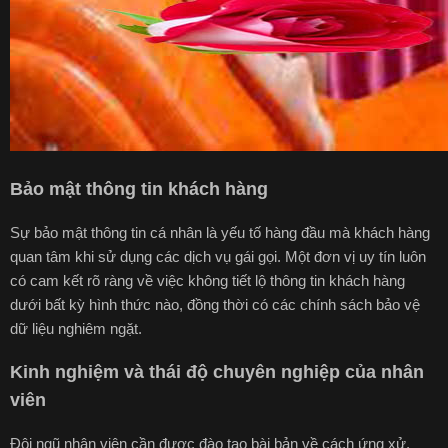
Bảo mật thông tin khách hàng
Sự bảo mật thông tin cá nhân là yếu tố hàng đầu mà khách hàng
quan tâm khi sử dụng các dịch vụ gái gọi. Một đơn vị uy tín luôn
có cam kết rõ ràng về việc không tiết lộ thông tin khách hàng
dưới bất kỳ hình thức nào, đồng thời có các chính sách bảo vệ
dữ liệu nghiêm ngặt.
Kinh nghiệm và thái độ chuyên nghiệp của nhân
viên
Đội ngũ nhân viên cần được đào tạo bài bản về cách ứng xử,