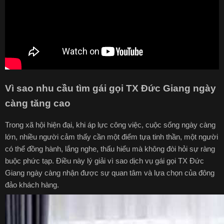
Vì sao nhu cầu tìm gái gọi TX Đức Giang ngày
càng tăng cao
Trong xã hội hiện đại, khi áp lực công việc, cuộc sống ngày càng
lớn, nhiều người cảm thấy cần một điểm tựa tinh thần, một người
có thể đồng hành, lắng nghe, thấu hiểu mà không đòi hỏi sự ràng
buộc phức tạp. Điều này lý giải vì sao dịch vụ gái gọi TX Đức
Giang ngày càng nhận được sự quan tâm và lựa chọn của đông
đảo khách hàng.