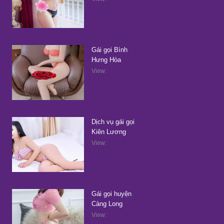
Gái gọi Bình
Hưng Hòa
View:
Dịch vụ gái gọi
Kiên Lương
View:
Gái gọi huyện
Càng Long
View: