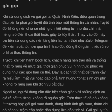
gái gọi
Khi sử dụng dịch vụ gái gọi tại Quận Ninh Kiều, điều quan trọng
đầu tiên là phải giữ tuyệt đối tính bảo mật thông tin cá nhân. Tuyệt
đối không nên chia sẻ những chi tiết riêng tư như địa chỉ nhà
riêng, số điện thoại thật hoặc giấy tờ tùy thân. Thay vào đó, hãy
ưu tiên sử dụng các nền tảng liên lạc tạm thời như Zalo, Telegram
để kiểm soát tốt hơn quá trình trao đổi, đồng thời giảm thiểu rủi ro
bị khai thác thông tin.
Trước khi tiến hành book lịch, khách hàng nên trao đổi và thống
nhất rõ ràng về mức giá, thời gian phục vụ, hình thức phục vụ
cũng như các giới hạn cụ thể. Đây là cách tốt nhất để tránh xảy
ra hiểu lầm, mất vui hoặc gặp phải tình huống “phát sinh chi phí”
không rõ ràng sau khi dịch vụ bắt đầu.
Ngoài ra, người dùng cần đặc biệt cảnh giác với những dịch vụ
giá rẻ bất thường, không rõ nguồn gốc. Trên thực tế đã có không
ít trường hợp gái gọi mạo danh, dùng hình ảnh giả mạo, thậm chí
có hành vi trộm cắp hoặc dàn dựng lừa đảo tinh vi. Gái gọi uy tín