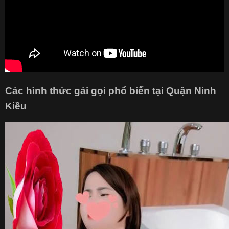
Các hình thức gái gọi phổ biến tại Quận Ninh
Kiều