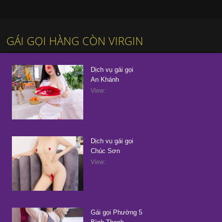
GÁI GỌI HÀNG CÒN VIRGIN
Dịch vụ gái gọi
An Khánh
View:
Dịch vụ gái gọi
Chúc Sơn
View:
Gái gọi Phường 5