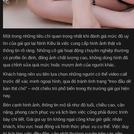
Một trong những tiêu chí quan trọng nhất khi đánh giá mức độ uy
tín của gái gọi tại Ninh Kiều là việc cung cấp hình ảnh thật và
thông tin rõ ràng. Những cô gái hoạt động chuyên nghiệp thường
có profile ổn định, đăng ảnh chất lượng cao, không dùng hình đã
qua chỉnh sửa quá mức hoặc mượn ảnh của người khác.
Khách hàng nên ưu tiên lựa chọn những người có thể video call
trước để xác minh ngoại hình, qua đó tránh tình trạng “treo đầu dê
bán thịt chó” – một chiêu trò phổ biến trong thị trường gái gọi hiện
nay.
Bên cạnh hình ảnh, thông tin mô tả như độ tuổi, chiều cao, cân
nặng, phong cách phục vụ và lịch làm việc cũng phải được trình
bày chi tiết. Gái gọi uy tín không ngại công khai giờ giấc nhận
khách, khu vực hoạt động và hình thức phục vụ cụ thể. Việc duy
trì lịch làm việc đều đặn, cập nhật thường xuyên trên các nền