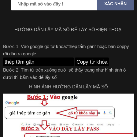
HƯỚNG DẪN LẤY MÃ SỐ ĐỂ LẤY SỐ ĐIỆN THOẠI
Bước 1: Vào google gõ từ khóa:"thép tấm gân" hoặc bạn coppy
rồi dán ra google
Copy từ khóa
Bước 2: Tìm từ trên xuống dưới sẽ thấy trang như hình ảnh ở
dưới thì bấm vào để lấy số
HÌNH ẢNH HƯỚNG DẪN LẤY MÃ SỐ