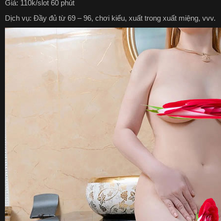
Giá: 110k/slot 60 phút
Dịch vụ: Đầy đủ từ 69 – 96, chơi kiểu, xuất trong xuất miệng, vvv.