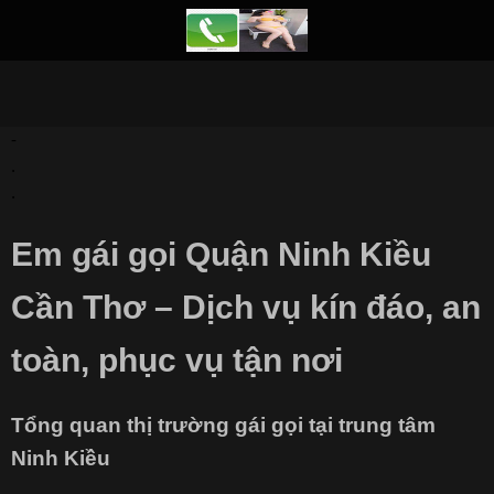
-
.
.
Em gái gọi Quận Ninh Kiều
Cần Thơ – Dịch vụ kín đáo, an
toàn, phục vụ tận nơi
Tổng quan thị trường gái gọi tại trung tâm
Ninh Kiều