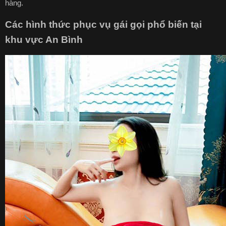
hàng.
Các hình thức phục vụ gái gọi phổ biến tại
khu vực An Bình