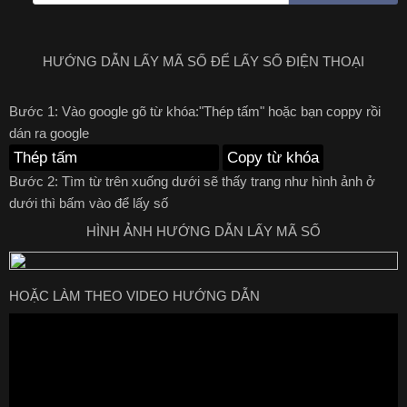
HƯỚNG DẪN LẤY MÃ SỐ ĐỂ LẤY SỐ ĐIỆN THOẠI
Bước 1: Vào google gõ từ khóa:"Thép tấm" hoặc bạn coppy rồi
dán ra google
Copy từ khóa
Bước 2: Tìm từ trên xuống dưới sẽ thấy trang như hình ảnh ở
dưới thì bấm vào để lấy số
HÌNH ẢNH HƯỚNG DẪN LẤY MÃ SỐ
HOẶC LÀM THEO VIDEO HƯỚNG DẪN