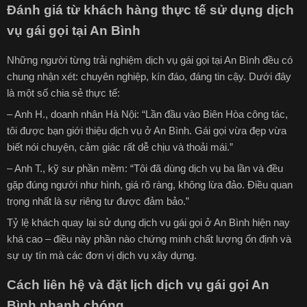
Đánh giá từ khách hàng thực tế sử dụng dịch
vụ gái gọi tại An Bình
Những người từng trải nghiệm dịch vụ gái gọi tại An Bình đều có
chung nhận xét: chuyên nghiệp, kín đáo, đáng tin cậy. Dưới đây
là một số chia sẻ thực tế:
– Anh H., doanh nhân Hà Nội: “Lần đầu vào Biên Hòa công tác,
tôi được bạn giới thiệu dịch vụ ở An Bình. Gái gọi vừa đẹp vừa
biết nói chuyện, cảm giác rất dễ chịu và thoải mái.”
– Anh T., kỹ sư phần mềm: “Tôi đã dùng dịch vụ ba lần và đều
gặp đúng người như hình, giá rõ ràng, không lừa đảo. Điều quan
trọng nhất là sự riêng tư được đảm bảo.”
Tỷ lệ khách quay lại sử dụng dịch vụ gái gọi ở An Bình hiện nay
khá cao – điều này phần nào chứng minh chất lượng ổn định và
sự uy tín mà các đơn vị dịch vụ xây dựng.
Cách liên hệ và đặt lịch dịch vụ gái gọi An
Bình nhanh chóng