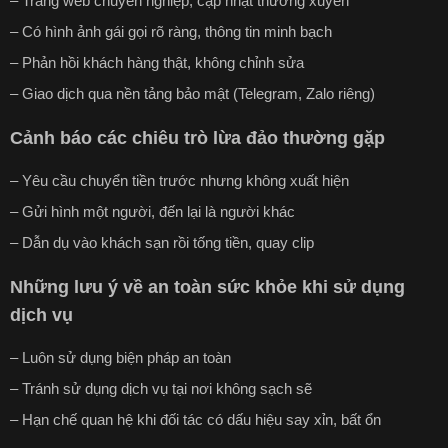
– Trang web chuyên nghiệp, cập nhật thường xuyên
– Có hình ảnh gái gọi rõ ràng, thông tin minh bạch
– Phản hồi khách hàng thật, không chỉnh sửa
– Giao dịch qua nền tảng bảo mật (Telegram, Zalo riêng)
Cảnh báo các chiêu trò lừa đảo thường gặp
– Yêu cầu chuyển tiền trước nhưng không xuất hiện
– Gửi hình một người, đến lại là người khác
– Dẫn dụ vào khách sạn rồi tống tiền, quay clip
Những lưu ý về an toàn sức khỏe khi sử dụng
dịch vụ
– Luôn sử dụng biện pháp an toàn
– Tránh sử dụng dịch vụ tại nơi không sạch sẽ
– Hạn chế quan hệ khi đối tác có dấu hiệu say xỉn, bất ổn