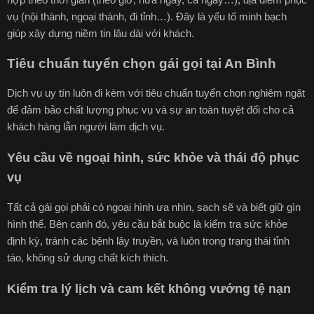
vụ (nội thành, ngoại thành, đi tỉnh…). Đây là yếu tố minh bạch
giúp xây dựng niềm tin lâu dài với khách.
Tiêu chuẩn tuyển chọn gái gọi tại An Bình
Dịch vụ uy tín luôn đi kèm với tiêu chuẩn tuyển chọn nghiêm ngặt
để đảm bảo chất lượng phục vụ và sự an toàn tuyệt đối cho cả
khách hàng lẫn người làm dịch vụ.
Yêu cầu về ngoại hình, sức khỏe và thái độ phục
vụ
Tất cả gái gọi phải có ngoại hình ưa nhìn, sạch sẽ và biết giữ gìn
hình thể. Bên cạnh đó, yêu cầu bắt buộc là kiểm tra sức khỏe
định kỳ, tránh các bệnh lây truyền, và luôn trong trạng thái tỉnh
táo, không sử dụng chất kích thích.
Kiểm tra lý lịch và cam kết không vướng tệ nạn