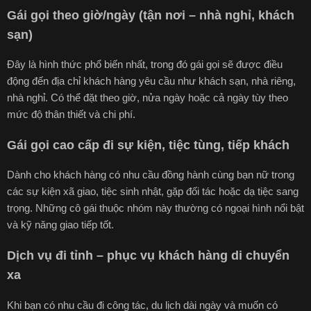
Gái gọi theo giờ/ngày (tận nơi – nhà nghỉ, khách
sạn)
Đây là hình thức phổ biến nhất, trong đó gái gọi sẽ được điều
động đến địa chỉ khách hàng yêu cầu như khách sạn, nhà riêng,
nhà nghỉ. Có thể đặt theo giờ, nửa ngày hoặc cả ngày tùy theo
mức độ thân thiết và chi phí.
Gái gọi cao cấp đi sự kiện, tiệc tùng, tiếp khách
Dành cho khách hàng có nhu cầu đồng hành cùng bạn nữ trong
các sự kiện xã giao, tiệc sinh nhật, gặp đối tác hoặc dạ tiệc sang
trọng. Những cô gái thuộc nhóm này thường có ngoại hình nổi bật
và kỹ năng giao tiếp tốt.
Dịch vụ đi tỉnh – phục vụ khách hàng di chuyển
xa
Khi bạn có nhu cầu đi công tác, du lịch dài ngày và muốn có