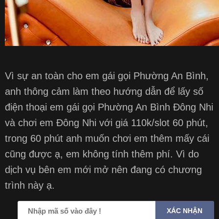
Vì sự an toàn cho em gái gọi Phường An Bình,
anh thông cảm làm theo hướng dẫn để lấy số
điện thoại em gái gọi Phường An Bình Đông Nhi
và chơi em Đông Nhi với giá 110k/slot 60 phút,
trong 60 phút anh muốn chơi em thêm mấy cái
cũng được ạ, em không tính thêm phí. Vì do
dịch vụ bên em mới mở nên đang có chương
trình này ạ.