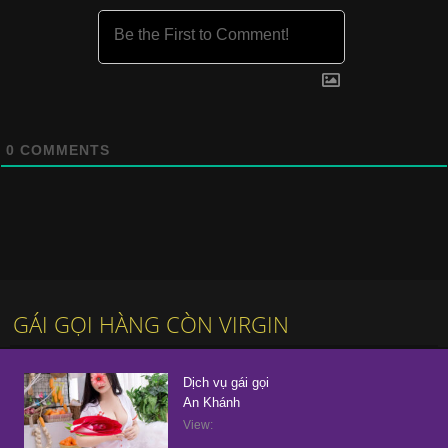
0
COMMENTS
GÁI GỌI HÀNG CÒN VIRGIN
Dịch vụ gái gọi
An Khánh
View: