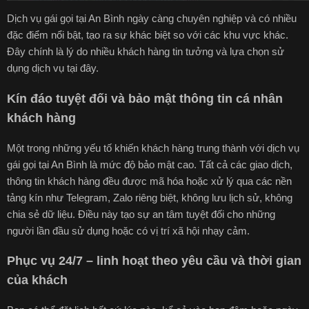
Dịch vụ gái gọi tại An Bình ngày càng chuyên nghiệp và có nhiều
đặc điểm nổi bật, tạo ra sự khác biệt so với các khu vực khác.
Đây chính là lý do nhiều khách hàng tin tưởng và lựa chọn sử
dụng dịch vụ tại đây.
Kín đáo tuyệt đối và bảo mật thông tin cá nhân
khách hàng
Một trong những yếu tố khiến khách hàng trung thành với dịch vụ
gái gọi tại An Bình là mức độ bảo mật cao. Tất cả các giao dịch,
thông tin khách hàng đều được mã hóa hoặc xử lý qua các nền
tảng kín như Telegram, Zalo riêng biệt, không lưu lịch sử, không
chia sẻ dữ liệu. Điều này tạo sự an tâm tuyệt đối cho những
người lần đầu sử dụng hoặc có vị trí xã hội nhạy cảm.
Phục vụ 24/7 – linh hoạt theo yêu cầu và thời gian
của khách