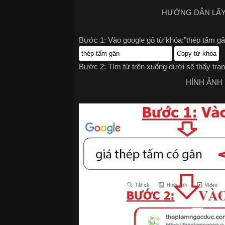
HƯỚNG DẪN LẤY 
Bước 1: Vào google gõ từ khóa:"thép tấm gâ
Copy từ khóa
Bước 2: Tìm từ trên xuống dưới sẽ thấy tran
HÌNH ẢNH