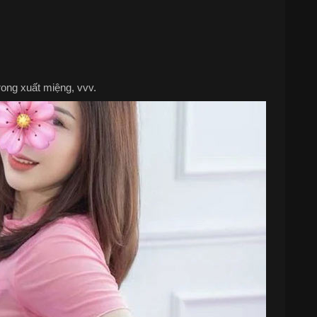
trong xuất miệng, vvv.