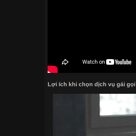
Lợi ích khi chọn dịch vụ gái g