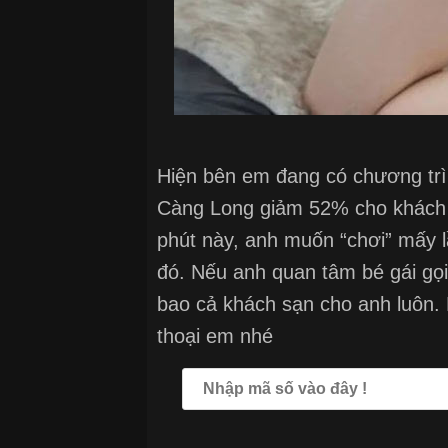
Hiện bên em đang có chương trìn
Càng Long giảm 52% cho khách m
phút này, anh muốn “chơi” mấy l
đó. Nếu anh quan tâm bé gái gọi
bao cả khách sạn cho anh luôn.
thoại em nhé