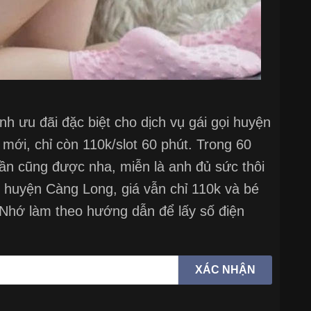
h ưu đãi đặc biệt cho dịch vụ gái gọi huyện
ới, chỉ còn 110k/slot 60 phút. Trong 60
ần cũng được nha, miễn là anh đủ sức thôi
 huyện Càng Long, giá vẫn chỉ 110k và bé
 Nhớ làm theo hướng dẫn để lấy số điện